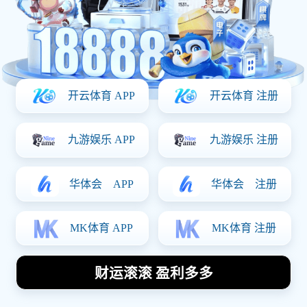
唐禄中学热烈欢迎足球明星
莅临校园与师生互动共庆体
育精神
2026-04-01
1
分享
在当今社会，体育精神的传播与传承显得尤为重要。唐禄中
学近日热烈欢迎足球明星莅临校园，与师生们进行互动，共
同庆祝体育精神的伟大意义。这次活动不仅是一次难得的交
流机会，更是对学生们体育热情和团队合作精神的激励。在
活动中，明星运动员分享了他们的成长经历与奋斗故事，鼓
励学生们追求梦想。同时，通过互动环节，学生们不仅增进