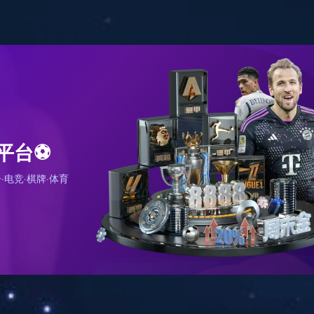
首页
介绍
米兰官网
产品中心
公司快讯
公司
公司快讯
首页
公司快讯