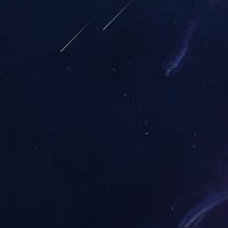
相较于纽卡素，西布朗近年来经历了一些波动。虽
把汗。不过，在面对劲敌时，西布朗通常能够展现
纽卡素，对西布朗来说既是压力也是动力。
随着比赛临近，两队都进行了充分准备。在训练中
击，希望能抓住机会反击对手。因此，无论是球队
2、战术分析与布局
从战术角度来看，纽卡素主帅会根据自家球队特点制
制来压制对手，并利用边路快速突破创造进攻机会
早打开局面。
另一方面，西布朗则有可能采取稳健防守、伺机反
防线限制对方攻击，同时利用速度型前锋寻找反击
的重要手段。
整体来看，两队在战术上的差异，将直接影响比赛
他们极有可能掌握比赛主动权；若西布朗成功组织
断变化。
3、历史交锋记录