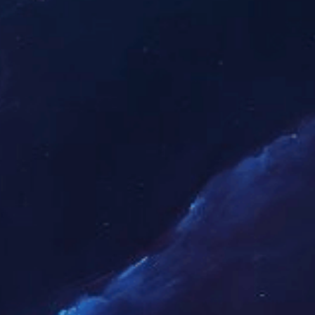
产品中心
公司快讯
公司服务
接洽
milan官网
推荐文章
轻松学会绘制动漫风格篮球明
星的详细步骤与技巧分享
2026-06-18