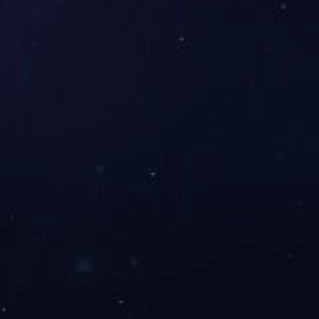
。
是一种精神力量和文化交流的体现。无论最终胜负如何，每
满悬念和期待。从双方近期状态到历史交锋记录，再到各自
这场较量增添了丰富内涵。在这样的背景下，无论是哪一方
。
希望通过此次较量，各方都能够得到成长与启示，为今后的
呈的足球盛宴，与广大爱好者共同分享这份热爱！
下一篇