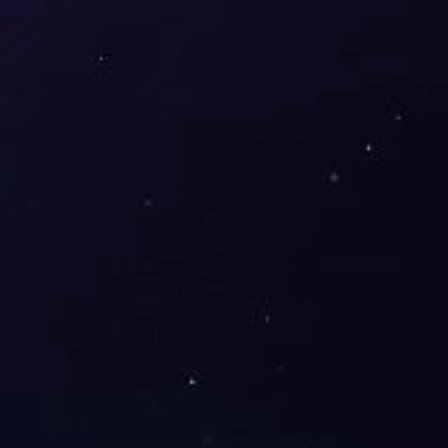
篮球明星与娱乐圈明星的跨界
合作与影响力探讨
2026-05-07
瘦人专属哑铃增肌计划助你打
造理想身材的全方位指南
2026-05-06
欧洲杯冠军决赛直播精彩瞬间
回顾与赛后分析全方位解读
2026-05-05
明星篮球梦起航出道之路精彩
视频回顾
2026-05-01