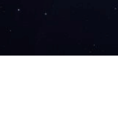
米兰·(milan)中国官方网站【五星推荐】是中国最好
营商。米兰官网提供网页版/手机版全站app下载。
平台后即可在线试看各种最新的体育信息和产品。2
线服务，欢迎前来体验！
邮箱订阅
Subsc